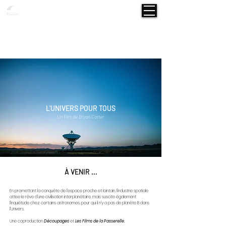
ACTUALITÉS
PROJETS
NOS FILMS
À PROPO
S
L'ÉQUIPE
CONT
ACT
VOD
L'UNIVERS POUR TOUS
Un film de Bryan Carter
À VENIR ...
En promettant la conquête de l’espace proche et lointain, l’industrie spatiale
attise le rêve d’une civilisation interplanétaire, mais suscite également
l’inquiétude chez certains astronomes, pour qui il n’y a pas de planète B dans
l’Univers.
Une coproduction
Découpages
et
Les Films de la Passerelle.