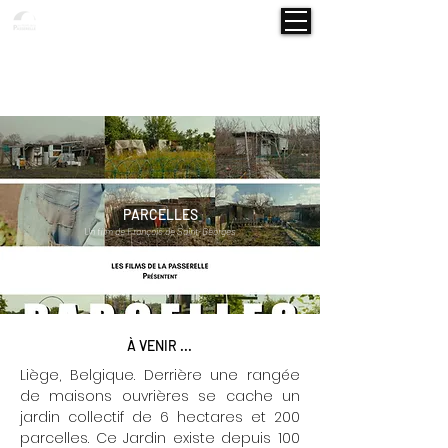
ACTUALITÉS
PROJETS
NOS FILMS
À PROPO
S
L'ÉQUIPE
CONT
ACT
VOD
PARCELLES
Un film de François de Saint-Georges
À VENIR ...
Liège, Belgique. Derrière une rangée
de maisons ouvrières se cache un
jardin collectif de 6 hectares et 200
parcelles. Ce Jardin existe depuis 100